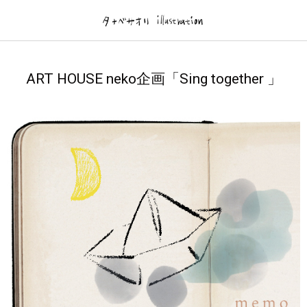
Gallery
brog
ART HOUSE neko企画「Sing together 」
illustration
brog
フィルム絵本
TanabeWorks
DM/ Flyer-個展.作品展-
News.Log