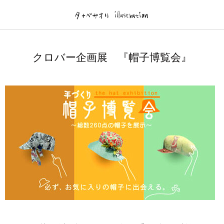
Gallery
brog
クロバー企画展 『帽子博覧会』
illustration
brog
フィルム絵本
TanabeWorks
DM/ Flyer-個展.作品展-
News.Log