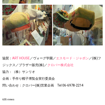
協賛：
ART HOUSE
／ヴォーグ学園／
エスモード・ジャポン
／(株)フ
ジックス／ブラザー販売(株)／
クロバー株式会社
協力：（株）サンリオ
企画：手作り帽子博覧会実行委員会
問い合わせ：クロバー(株)営業企画 Tel 06-6978-2214
635
views