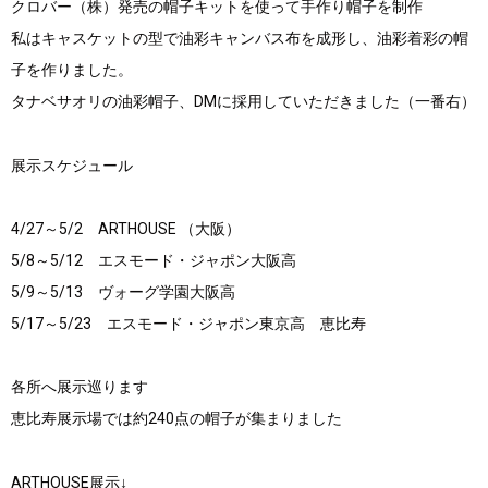
クロバー（株）発売の帽子キットを使って手作り帽子を制作
私はキャスケットの型で油彩キャンバス布を成形し、油彩着彩の帽
子を作りました。
タナベサオリの油彩帽子、DMに採用していただきました（一番右）
展示スケジュール
4/27～5/2 ARTHOUSE （大阪）
5/8～5/12 エスモード・ジャポン大阪高
5/9～5/13 ヴォーグ学園大阪高
5/17～5/23 エスモード・ジャポン東京高 恵比寿
各所へ展示巡ります
恵比寿展示場では約240点の帽子が集まりました
ARTHOUSE展示↓