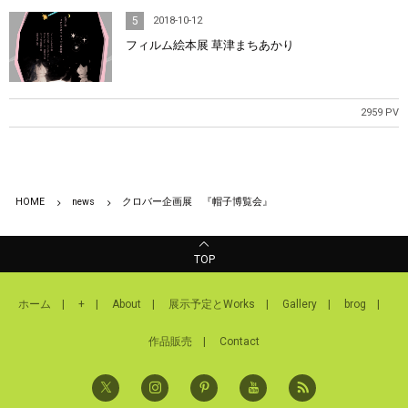
5
2018-10-12
フィルム絵本展 草津まちあかり
2959 PV
HOME
news
クロバー企画展 『帽子博覧会』
TOP
ホーム
+
About
展示予定とWorks
Gallery
brog
作品販売
Contact