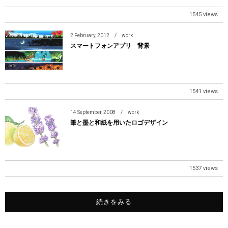
1545 views
2
February
,
2012
work
スマートフォンアプリ 背景
1541 views
14
September
,
2008
work
筆と墨と和紙を用いたロゴデザイン
1537 views
続きをみる