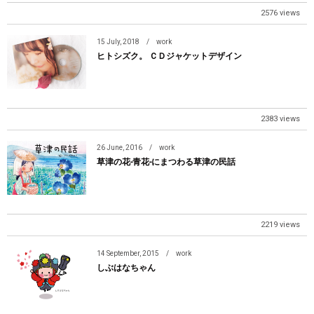
2576 views
15
July
,
2018
work
ヒトシズク。 ＣＤジャケットデザイン
2383 views
26
June
,
2016
work
草津の花-青花-にまつわる草津の民話
2219 views
14
September
,
2015
work
しぶはなちゃん