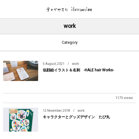
Gallery
brog
work
illustration
brog
Category
フィルム絵本
TanabeWorks
5
August
,
2021
work
DM/ Flyer-個展.作品展-
News.Log
似顔絵イラスト＆名刺 -HALE hair Works-
1175 views
12
November
,
2018
work
キャラクターとグッズデザイン たび丸