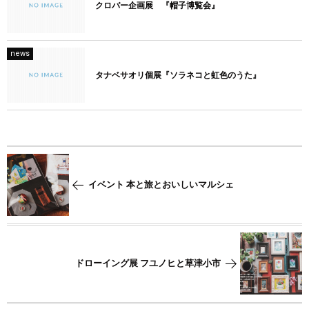
クロバー企画展 『帽子博覧会』
news
タナベサオリ個展『ソラネコと虹色のうた』
イベント 本と旅とおいしいマルシェ
ドローイング展 フユノヒと草津小市