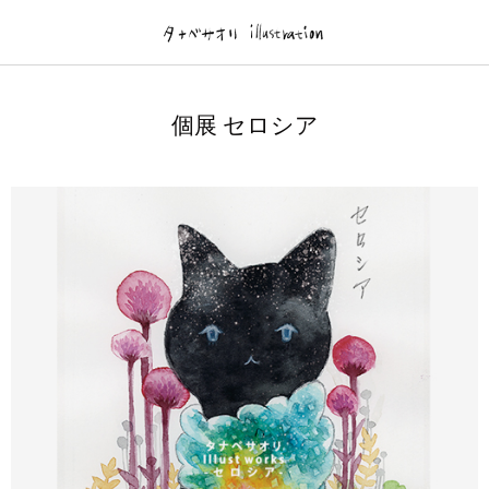
Gallery
brog
個展 セロシア
illustration
brog
フィルム絵本
TanabeWorks
DM/ Flyer-個展.作品展-
News.Log