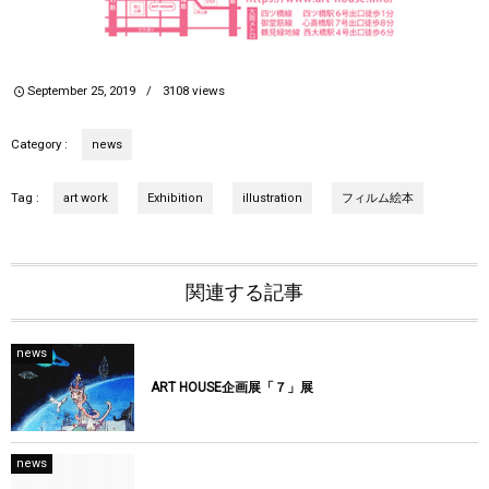
September
25
,
2019
3108
views
Category :
news
Tag :
art work
Exhibition
illustration
フィルム絵本
関連する記事
news
ART HOUSE企画展「７」展
news