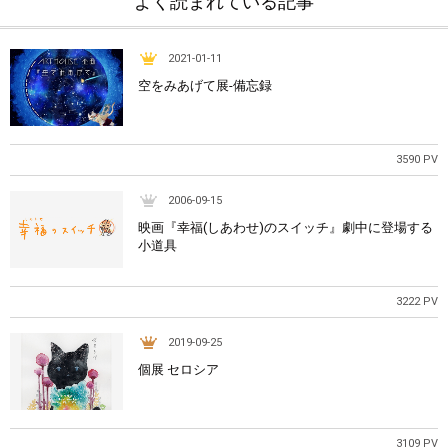
よく読まれている記事
2021-01-11
空をみあげて展-備忘録
3590 PV
2006-09-15
映画『幸福(しあわせ)のスイッチ』劇中に登場する
小道具
3222 PV
2019-09-25
個展 セロシア
3109 PV