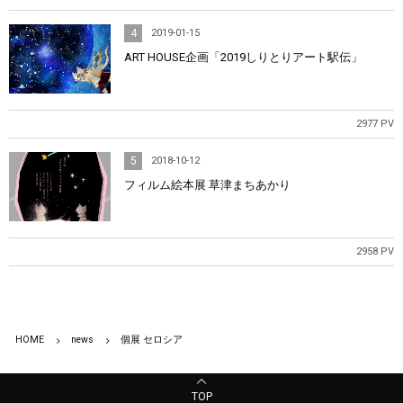
4
2019-01-15
ART HOUSE企画「2019しりとりアート駅伝」
2977 PV
5
2018-10-12
フィルム絵本展 草津まちあかり
2958 PV
HOME
news
個展 セロシア
TOP