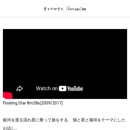
Gallery
brog
illustration
brog
フィルム絵本
TanabeWorks
DM/ Flyer-個展.作品展-
News.Log
Floating Star 8m28s(2009/2017)
銀河を渡る流れ星に乗って旅をする、 猫と星と珈琲をテーマにした
お話し。