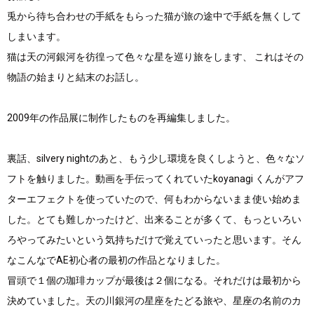
兎から待ち合わせの手紙をもらった猫が旅の途中で手紙を無くして
しまいます。
猫は天の河銀河を彷徨って色々な星を巡り旅をします、 これはその
物語の始まりと結末のお話し。
2009年の作品展に制作したものを再編集しました。
裏話、silvery nightのあと、もう少し環境を良くしようと、色々なソ
フトを触りました。動画を手伝ってくれていたkoyanagi くんがアフ
ターエフェクトを使っていたので、何もわからないまま使い始めま
した。とても難しかったけど、出来ることが多くて、もっといろい
ろやってみたいという気持ちだけで覚えていったと思います。そん
なこんなでAE初心者の最初の作品となりました。
冒頭で１個の珈琲カップが最後は２個になる。それだけは最初から
決めていました。天の川銀河の星座をたどる旅や、星座の名前のカ